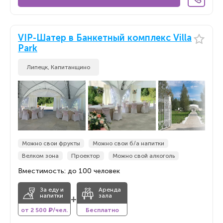
VIP-Шатер в Банкетный комплекс Villa
Park
Липецк, Капитанщино
Можно свои фрукты
Можно свои б/а напитки
Велком зона
Проектор
Можно свой алкоголь
Вместимость: до 100 человек
За еду и
Аренда
напитки
зала
+
от 2 500 ₽/чел.
Бесплатно