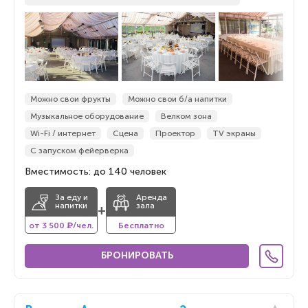
Можно свои фрукты
Можно свои б/а напитки
Музыкальное оборудование
Велком зона
Wi-Fi / интернет
Сцена
Проектор
TV экраны
С запуском фейерверка
Вместимость: до 140 человек
За еду и
Аренда
напитки
зала
+
от 3 500 ₽/чел.
Бесплатно
БРОНИРОВАТЬ