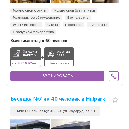
Можно свои фрукты
Можно свои б/а напитки
Музыкальное оборудование
Велком зона
Wi-Fi / интернет
Сцена
Проектор
TV экраны
С запуском фейерверка
Вместимость: до 60 человек
За еду и
Аренда
напитки
зала
+
от 3 500 ₽/чел.
Бесплатно
БРОНИРОВАТЬ
Беседка №7 на 40 человек в Hillpark
Липецк, Большая Кузьминка, ул. Изумрудная, 14