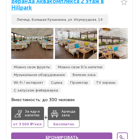
Веранда Аквакомплекса 2 этаж в
Hillpark
Липецк, Большая Кузьминка, ул. Изумрудная, 14
Можно свои фрукты
Можно свои б/а напитки
Музыкальное оборудование
Велком зона
Wi-Fi / интернет
Сцена
Проектор
TV экраны
С запуском фейерверка
Вместимость: до 300 человек
За еду и
Аренда
напитки
зала
+
от 3 500 ₽/чел.
Бесплатно
БРОНИРОВАТЬ