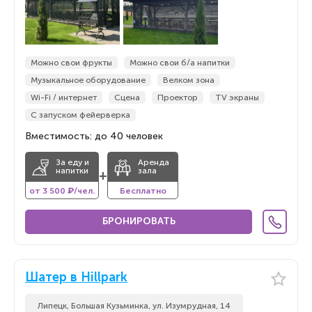
Можно свои фрукты
Можно свои б/а напитки
Музыкальное оборудование
Велком зона
Wi-Fi / интернет
Сцена
Проектор
TV экраны
С запуском фейерверка
Вместимость: до 40 человек
За еду и
Аренда
напитки
зала
+
от 3 500 ₽/чел.
Бесплатно
БРОНИРОВАТЬ
Шатер в Hillpark
Липецк, Большая Кузьминка, ул. Изумрудная, 14