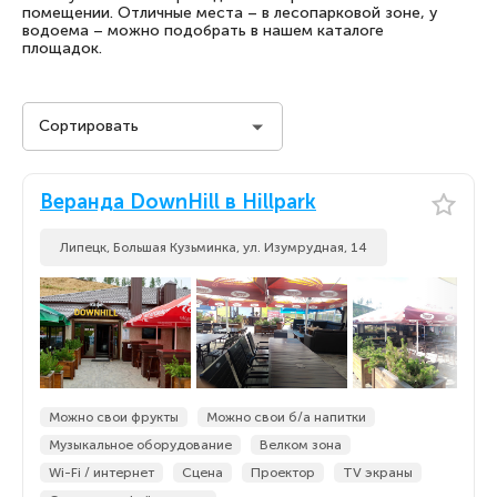
помещении. Отличные места – в лесопарковой зоне, у
водоема – можно подобрать в нашем каталоге
площадок.
Сортировать
Стоимость на человека
Веранда DownHill в Hillpark
Стоимость на человека
По популярности
Липецк, Большая Кузьминка, ул. Изумрудная, 14
По популярности
По новизне
По новизне
Можно свои фрукты
Можно свои б/а напитки
Музыкальное оборудование
Велком зона
Wi-Fi / интернет
Сцена
Проектор
TV экраны