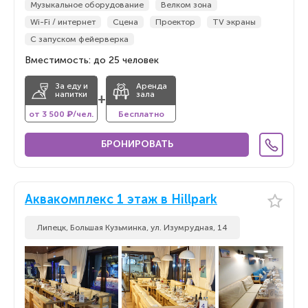
Музыкальное оборудование
Велком зона
Wi-Fi / интернет
Сцена
Проектор
TV экраны
С запуском фейерверка
Вместимость: до 25 человек
За еду и
Аренда
напитки
зала
+
от 3 500 ₽/чел.
Бесплатно
БРОНИРОВАТЬ
Аквакомплекс 1 этаж в Hillpark
Липецк, Большая Кузьминка, ул. Изумрудная, 14