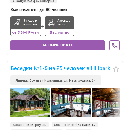
С запуском фейерверка
Вместимость: до 80 человек
За еду и
Аренда
напитки
зала
+
от 3 500 ₽/чел.
Бесплатно
БРОНИРОВАТЬ
Беседки №1-6 на 25 человек в Hillpark
Липецк, Большая Кузьминка, ул. Изумрудная, 14
Можно свои фрукты
Можно свои б/а напитки