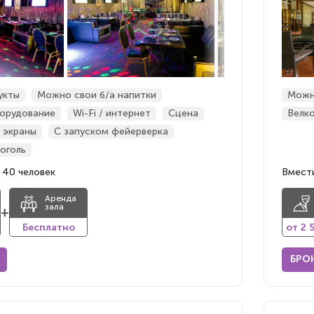
укты
Можно свои б/а напитки
Можн
орудование
Wi-Fi / интернет
Сцена
Велк
 экраны
С запуском фейерверка
оголь
 40 человек
Вмести
Аренда
зала
+
Бесплатно
от 2 
БРО