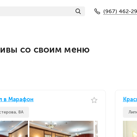
(967) 462-2
ивы со своим меню
л в Марафон
Крас
стерова, 8А
Лип