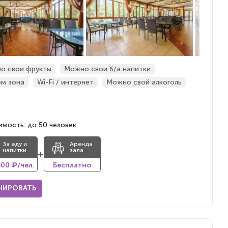
о свои фрукты
Можно свои б/а напитки
ом зона
Wi-Fi / интернет
Можно свой алкоголь
мость: до 50 человек
За еду и
Аренда
напитки
зала
+
500 ₽/чел.
Бесплатно
НИРОВАТЬ