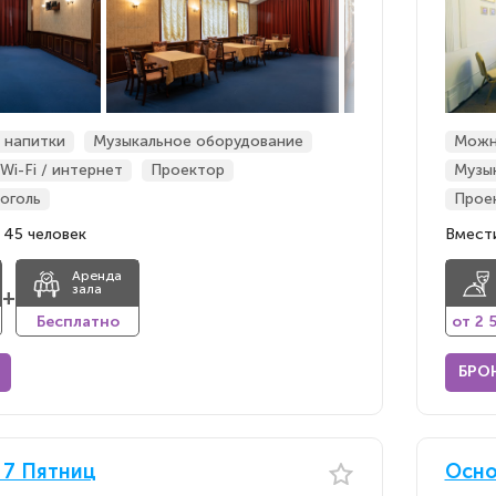
 напитки
Музыкальное оборудование
Можн
Wi-Fi / интернет
Проектор
Музы
оголь
Прое
 45 человек
Вмести
Аренда
зала
+
Бесплатно
от 2 
БРО
 7 Пятниц
Осно