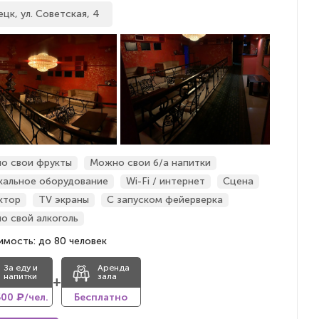
цк, ул. Советская, 4
о свои фрукты
Можно свои б/а напитки
кальное оборудование
Wi-Fi / интернет
Сцена
ктор
TV экраны
С запуском фейерверка
о свой алкоголь
мость: до 80 человек
За еду и
Аренда
напитки
зала
+
500 ₽/чел.
Бесплатно