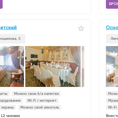
БРО
ветский
Осно
рошилова, 5
Лип
укты
Можно свои б/а напитки
Можн
орудование
Wi-Fi / интернет
Музы
 экраны
Можно свой алкоголь
Wi-Fi
 12 человек
Вмести