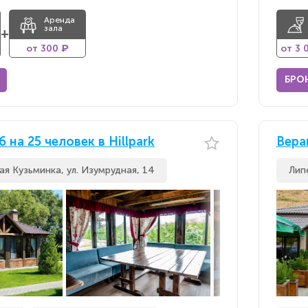
Аренда
зала
+
от 300 ₽
от 3 
БРО
 на 25 человек в Hillpark
Веран
ая Кузьминка, ул. Изумрудная, 14
Лип