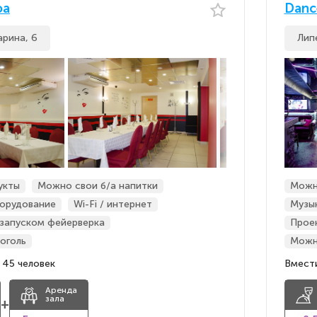
фа
Danc
арина, 6
Липе
укты
Можно свои б/а напитки
Можн
орудование
Wi-Fi / интернет
Музы
 запуском фейерверка
Прое
оголь
Можн
 45 человек
Вмести
Аренда
зала
+