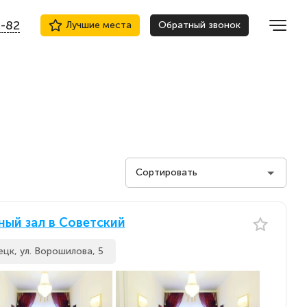
9-82
Лучшие места
Обратный звонок
Сортировать
Стоимость на человека
ный зал в Советский
Стоимость на человека
По популярности
ецк, ул. Ворошилова, 5
По популярности
По новизне
По новизне