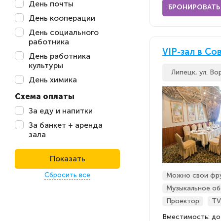
День почты
БРОНИРОВАТЬ
День кооперации
День социального
работника
VIP-зал в Со
День работника
культуры
Липецк, ул. Во
День химика
Схема оплаты
За еду и напитки
За банкет + аренда
зала
Показать
Сбросить все
Можно свои фр
Музыкальное об
Проектор
TV
Вместимость: до