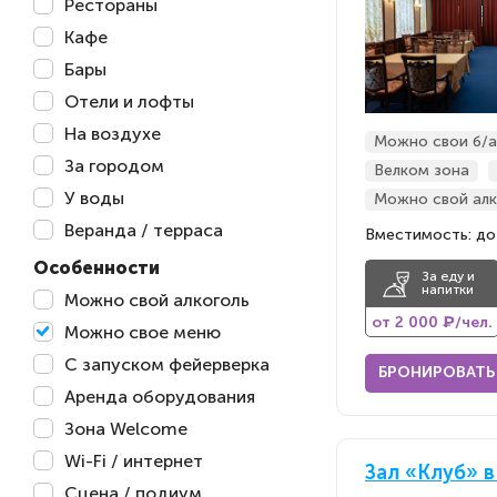
Рестораны
Кафе
Бары
Отели и лофты
На воздухе
Можно свои б/а
За городом
Велком зона
У воды
Можно свой алк
Веранда / терраса
Вместимость: до
Особенности
За еду и
напитки
Можно свой алкоголь
от 2 000 ₽/чел.
Можно свое меню
С запуском фейерверка
БРОНИРОВАТЬ
Аренда оборудования
Зона Welcome
Wi-Fi / интернет
Зал «Клуб» в
Сцена / подиум