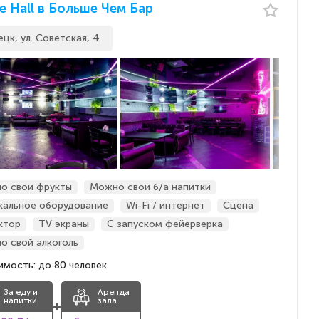
e Hall в Больше Чем Бар
цк, ул. Советская, 4
о свои фрукты
Можно свои б/а напитки
кальное оборудование
Wi-Fi / интернет
Сцена
ктор
TV экраны
С запуском фейерверка
о свой алкоголь
мость: до 80 человек
За еду и
Аренда
напитки
зала
+