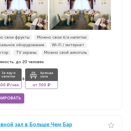
о свои фрукты
Можно свои б/а напитки
кальное оборудование
Wi-Fi / интернет
ктор
TV экраны
Можно свой алкоголь
мость: до 20 человек
За еду и
Аренда
напитки
зала
+
500 ₽/чел.
от 300 ₽
НИРОВАТЬ
вной зал в Больше Чем Бар