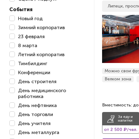
Липецк, просп
События
Новый год
Зимний корпоратив
23 февраля
8 марта
Летний корпоратив
Тимбилдинг
Можно свои фр
Конференции
Велком зона
День строителя
День медицинского
работника
День нефтяника
Вместимость: до
День торговли
За еду и
напитки
День учителя
от 2 500 ₽/чел.
День металлурга