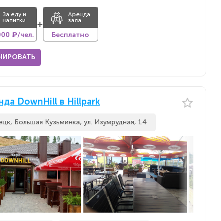
За еду и
Аренда
напитки
зала
+
000 ₽/чел.
Бесплатно
НИРОВАТЬ
да DownHill в Hillpark
ецк, Большая Кузьминка, ул. Изумрудная, 14