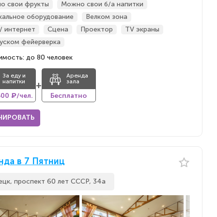
о свои фрукты
Можно свои б/а напитки
кальное оборудование
Велком зона
 / интернет
Сцена
Проектор
TV экраны
пуском фейерверка
мость: до 80 человек
За еду и
Аренда
напитки
зала
+
500 ₽/чел.
Бесплатно
НИРОВАТЬ
нда в 7 Пятниц
ецк, проспект 60 лет СССР, 34а