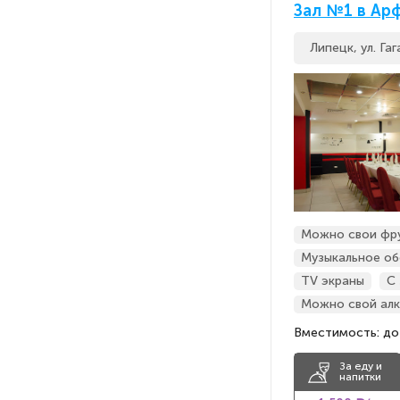
Зал №1 в Ар
Липецк, ул. Гаг
Можно свои фр
Музыкальное об
TV экраны
С
Можно свой алк
Вместимость: до
За еду и
напитки