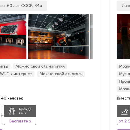
ект 60 лет СССР, 34а
Липе
укты
Можно свои б/а напитки
Можн
Wi-Fi / интернет
Можно свой алкоголь
Музы
Прое
Можн
 40 человек
Вмести
Аренда
зала
+
Бесплатно
от 2 