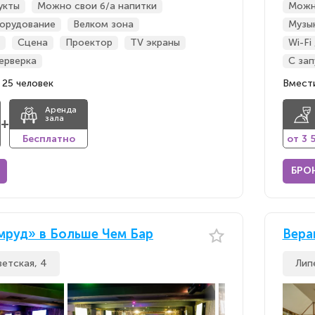
укты
Можно свои б/а напитки
Можн
орудование
Велком зона
Музы
Сцена
Проектор
TV экраны
Wi-Fi
ерверка
С за
 25 человек
Вмести
Аренда
зала
+
Бесплатно
от 3 
БРО
мруд» в Больше Чем Бар
Вера
ветская, 4
Лип